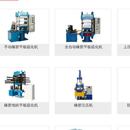
手动橡胶平板硫化机
全自动橡胶平板硫化机
上
橡胶地砖平板硫化机
橡胶注压机