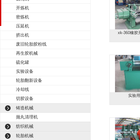
开炼机
密炼机
压延机
xk-360
挤出机
废旧轮胎胶粉线
再生胶机械
硫化罐
实验设备
轮胎翻新设备
冷却线
实验
切胶设备
铸造机械
抛丸清理机
纺织机械
轮胎机械