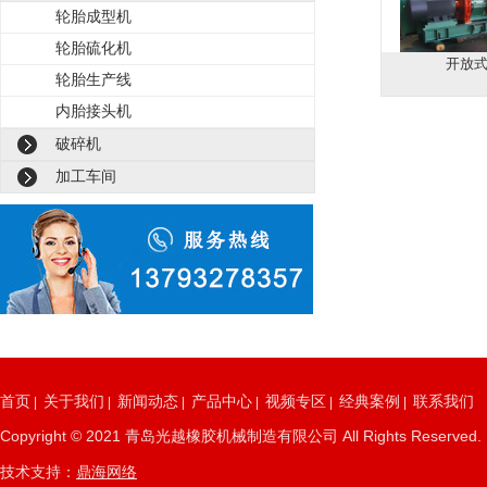
轮胎成型机
轮胎硫化机
开放
轮胎生产线
内胎接头机
破碎机
加工车间
首页
关于我们
新闻动态
产品中心
视频专区
经典案例
联系我们
|
|
|
|
|
|
Copyright © 2021 青岛光越橡胶机械制造有限公司 All Rights Re
技术支持：
鼎海网络