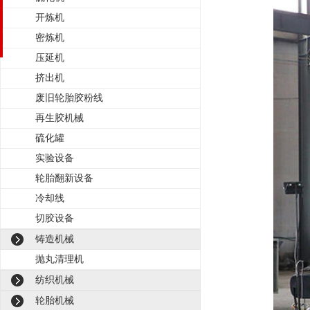
开炼机
密炼机
压延机
挤出机
废旧轮胎胶粉线
再生胶机械
硫化罐
实验设备
轮胎翻新设备
冷却线
切胶设备
铸造机械
抛丸清理机
纺织机械
轮胎机械