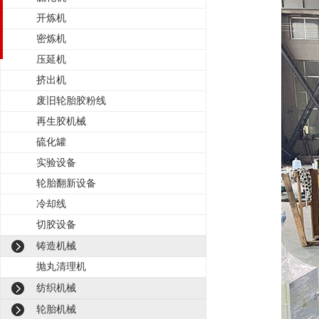
开炼机
密炼机
压延机
挤出机
废旧轮胎胶粉线
再生胶机械
硫化罐
实验设备
轮胎翻新设备
冷却线
切胶设备
铸造机械
抛丸清理机
纺织机械
轮胎机械